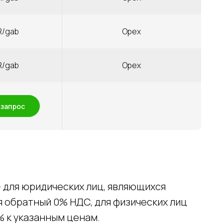
R/gab
Орех
R/gab
Орех
 запрос
– для юридических лиц, являющихся
 обратный 0% НДС, для физических лиц
% к указанным ценам.