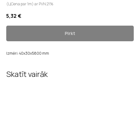
(ЦCena par 1m) ar PVN 21%
5,32
€
Pirkt
Izmēri: 40x30x5800 mm
Skatīt vairāk